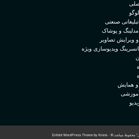
صلی
وگو
لیغاتی صنعتی
دلینگ و پوشاک
 ویرایش تصاویر
نسرینگ ویدیوسازی ویژه
ن
 همایش
آموزشی
دیو
ل" محفوظ میباشد.© -
Enfold WordPress Theme by Kriesi