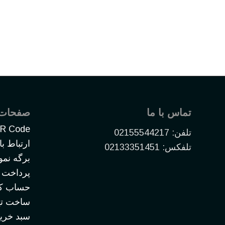
تماس با ما
صفحات
R Code
تلفن: 02155544217
ارتباط با
تلفکس: 02133351451
برگه نمو
پرداخت
حساب کا
ساخت تیز
سبد خری