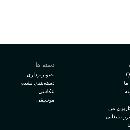
دسته ها
Q
تصویربرداری
 ما
دسته‌بندی نشده
نه
عکاسی
موسیقی
ربری من
ر تبلیغاتی
د